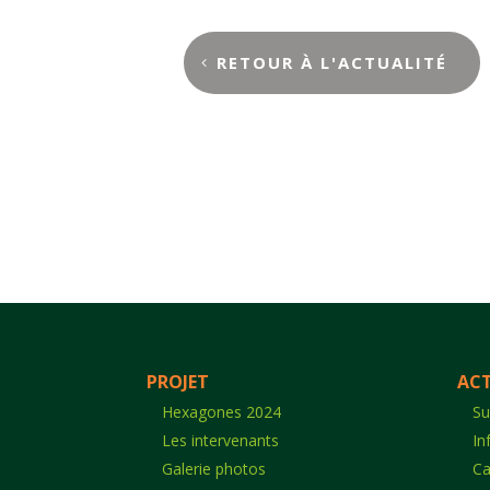
RETOUR À L'ACTUALITÉ
PROJET
ACT
Hexagones 2024
Su
Les intervenants
In
Galerie photos
Ca