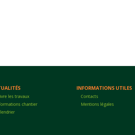
UALITÉS
INFORMATIONS UTILES
ivre les travaux
Contacts
formations chantier
Mentions légales
lendrier