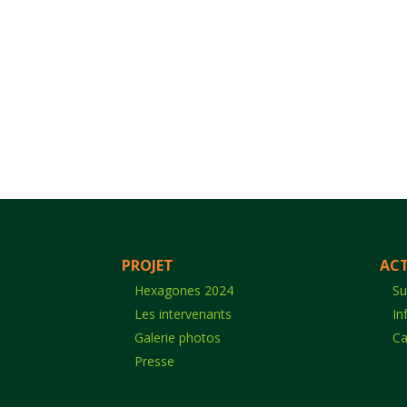
PROJET
ACT
Hexagones 2024
Su
Les intervenants
In
Galerie photos
Ca
Presse